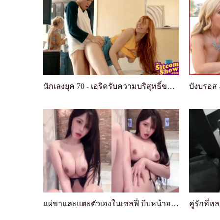
นักเลงยุค 70 - เอริครับความบริสุทธิ์ของแดนน่าและค...
แผ่ขาและแตะตัวเองในเซลฟี่ บีบหน้าอกใหญ่เพื่อดึงดู...