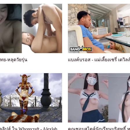
ทย-หลุดวัยรุ่น
ลอเรน ฟิลลิปส์ ใน Whorecraft - Alexlabia ต้องเรีย...