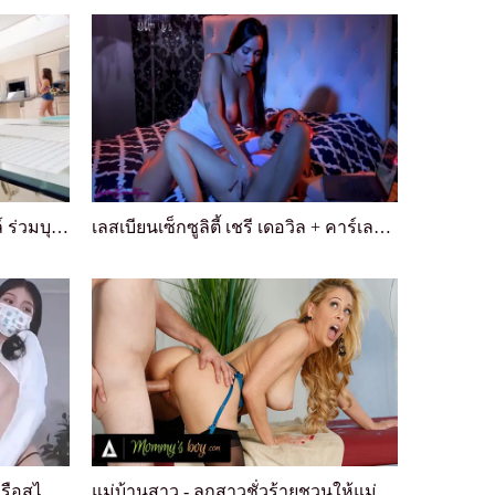
แบงค์บรอส - แม่เลี้ยงเชรี่ เดวิลล์ ร่วมบุญคุณกับแ...
เลสเบียนเซ็กซูลิตี้ เชรี เดอวิล + คาร์เลย์ เกรย์
คุณชอบสไตล์นักเรียนบริสุทธิ์ หรือสไตล์ผู้หญิงสุภา...
แม่บ้านสาว - ลูกสาวชั่วร้ายชวนให้แม่บ้านสุดเซ็กซี...