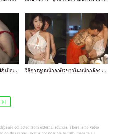
เอร็อตคิวทีวีลายฟ์ ลอเรน ฟิลลิปส์ เปิดเผยตัวเองอย...
วิธีการลูบหน้าอกผิวขาวในหน้ากล้อง แล้วจิกนิสัยให้...
clips are collected from external sources. There is no video
ed on this server, so it is not possible to fully manage all