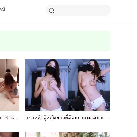
ลน์
linlinbebe ซูเปอร์ออซัม 10P เกมราชาน่าตื่นเต้น
[เกาหลี] ผู้หญิงสาวที่มีผมยาว ผอมบาง ทำการถ่ายทอด...