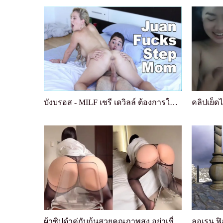
บังบรอส - MILF เชรี เดวิลล์ ต้องการให้หยุน เอล คา...
คลิปเย็ดไ
ผ้าซิปดำคู่กับก้นสวยคุณภาพสูง อย่าเชื่อว่าคุณจะไม...