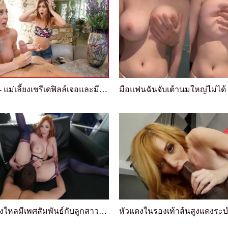
บังบรอส - แม่เลี้ยงเชรีเดฟิลล์เจอและมีเพศสัมพันธ์...
คู่รักที่หลงใหลมีเพศสัมพันธ์กับลูกสาววัย 18 ปีและ...